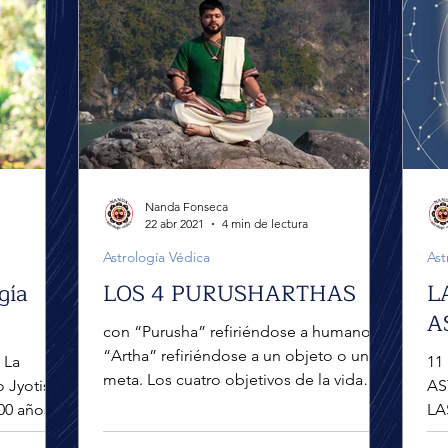
Nanda Fonseca
22 abr 2021
4 min de lectura
Astrología Védica
Ast
gía
LOS 4 PURUSHARTHAS
L
A
con “Purusha” refiriéndose a humanos y
“Artha” refiriéndose a un objeto o una
 La
11
meta. Los cuatro objetivos de la vida
 Jyotish
AS
humana son: Dharma :...
00 años.
LA
cla