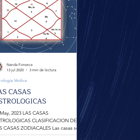
Nanda Fonseca
13 jul 2020
3 min de lectura
rología Védica
AS CASAS
STROLOGICAS
 May, 2023 LAS CASAS
TROLOGICAS CLASIFICACION DE
S CASAS ZODIACALES Las casas son
sificadas de acuerdo a las multiples...