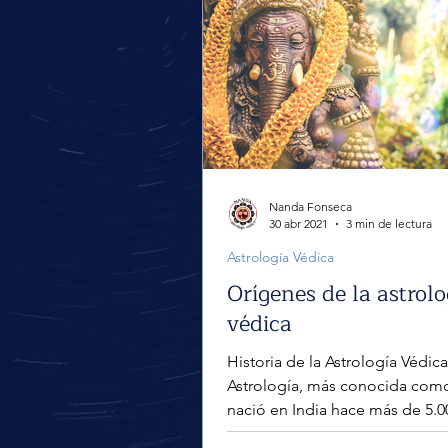
Nanda Fonseca
30 abr 2021
3 min de lectura
Astrología Védica
Orígenes de la astrolo
védica
Historia de la Astrología Védica
Astrología, más conocida como
nació en India hace más de 5.0
En sánscrito, la palabra...