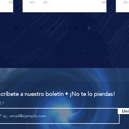
5
6
7
8
9
críbete a nuestro boletín • ¡No te lo pierdas!
il
Uni