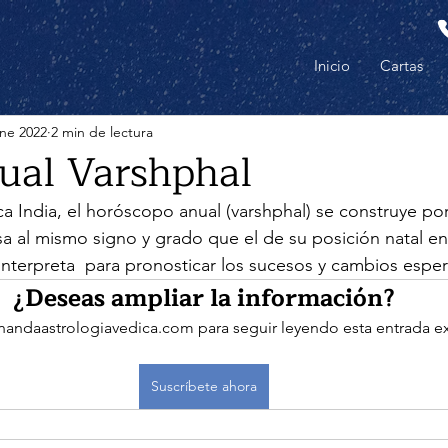
Inicio
Cartas
ene 2022
2 min de lectura
ual Varshphal
ca India, el horóscopo anual (varshphal) se construye po
a al mismo signo y grado que el de su posición natal en
nterpreta  para pronosticar los sucesos y cambios esper
¿Deseas ampliar la información?
 nandaastrologiavedica.com para seguir leyendo esta entrada ex
Suscríbete ahora