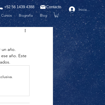
+52 56 1439 4388
Contacto
Iniciar sesión
Cursos
Biografía
Blog
r un año. 
 ese año. Este 
ados. 
clusiva.