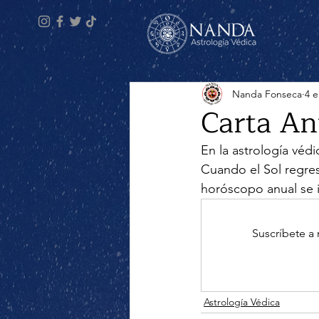
Nanda Fonseca
4 
Carta An
En la astrología védi
Cuando el Sol regres
horóscopo anual se i
Suscríbete a
Astrología Védica