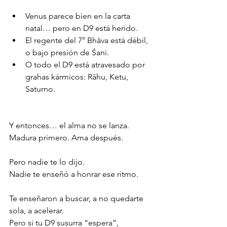
Venus parece bien en la carta 
natal… pero en D9 está herido.
El regente del 7° Bhāva está débil, 
o bajo presión de Śani.
O todo el D9 está atravesado por 
grahas kármicos: Rāhu, Ketu, 
Saturno.
Y entonces… el alma no se lanza.
Madura primero. Ama después.
Pero nadie te lo dijo.
Nadie te enseñó a honrar ese ritmo.
Te enseñaron a buscar, a no quedarte 
sola, a acelerar.
Pero si tu D9 susurra “espera”,