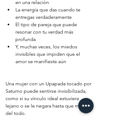
en una relación
La energía que das cuando te 
entregas verdaderamente
El tipo de pareja que puede 
resonar con tu verdad más 
profunda
Y, muchas veces, los miedos 
invisibles que impiden que el 
amor se manifieste aún
Una mujer con un Upapada tocado por 
Saturno puede sentirse invisibilizada, 
como si su vínculo ideal estuviera 
lejano o se le negara hasta que madure 
del todo.
Con Ketu, puede haber un deseo 
inconsciente de evadir, de mantenerse 
libre, incluso de sabotearse para no 