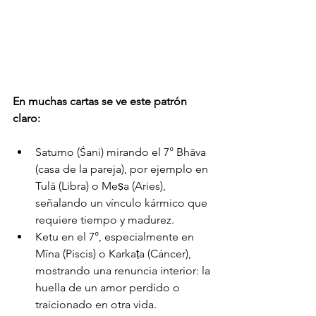
En muchas cartas se ve este patrón 
claro:
Saturno (Śani) mirando el 7° Bhāva 
(casa de la pareja), por ejemplo en 
Tulā (Libra) o Meṣa (Aries), 
señalando un vínculo kármico que 
requiere tiempo y madurez.
Ketu en el 7°, especialmente en 
Mīna (Piscis) o Karkaṭa (Cáncer), 
mostrando una renuncia interior: la 
huella de un amor perdido o 
traicionado en otra vida.